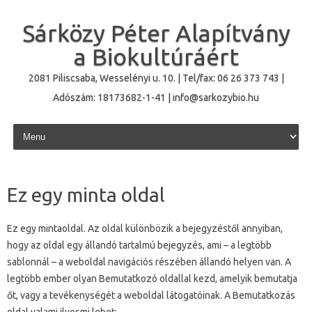
Sárközy Péter Alapítvány
a Biokultúráért
2081 Piliscsaba, Wesselényi u. 10. | Tel/fax: 06 26 373 743 |
Adószám: 18173682-1-41 | info@sarkozybio.hu
Skip to content
Ez egy minta oldal
Ez egy mintaoldal. Az oldal különbözik a bejegyzéstől annyiban,
hogy az oldal egy állandó tartalmú bejegyzés, ami – a legtöbb
sablonnál – a weboldal navigációs részében állandó helyen van. A
legtöbb ember olyan Bemutatkozó oldallal kezd, amelyik bemutatja
őt, vagy a tevékenységét a weboldal látogatóinak. A Bemutatkozás