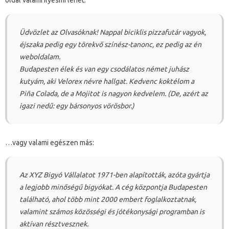
oldal valami ilyesmi lehet:
Üdvözlet az Olvasóknak! Nappal biciklis pizzafutár vagyok,
éjszaka pedig egy törekvő színész-tanonc, ez pedig az én
weboldalam.
Budapesten élek és van egy csodálatos német juhász
kutyám, aki Velorex névre hallgat. Kedvenc koktélom a
Piña Colada, de a Mojitot is nagyon kedvelem. (De, azért az
igazi nedű: egy bársonyos vörösbor.)
…vagy valami egészen más:
Az XYZ Bigyó Vállalatot 1971-ben alapították, azóta gyártja
a legjobb minőségű bigyókat. A cég központja Budapesten
található, ahol több mint 2000 embert foglalkoztatnak,
valamint számos közösségi és jótékonysági programban is
aktívan résztvesznek.